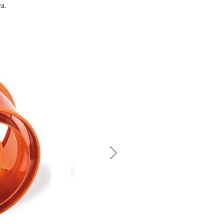
ea.
Next