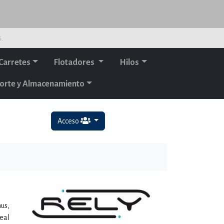
s.
Carretes
Flotadores
Hilos
orte y Almacenamiento
Acceso
us,
eal