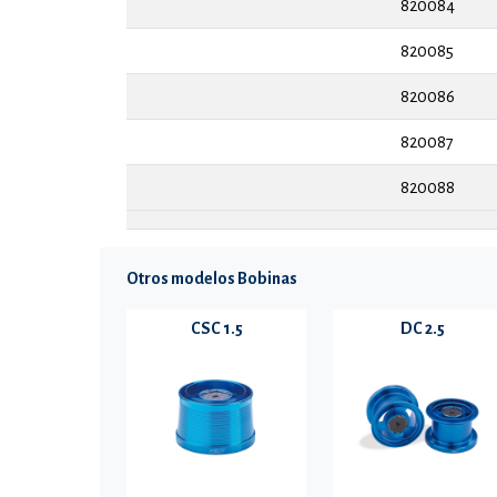
820084
820085
820086
820087
820088
Otros modelos Bobinas
CSC 1.5
DC 2.5