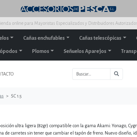
ienda online para Mayoristas Especializados y Distribuidores Autorizado
elos
Cañas enchufables
Cañas telescópicas
alópodos
Plomos
Señuelos Aparejos
Transp
TACTO
as
SC 1.5
sición ultra ligera (82gr) compatible con la gama Akami: Yonago, Cygn
 de carretes sin tener que cambiar el tapón de freno. Nuevo diseño, id