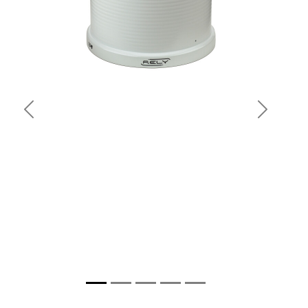
Previous
Next