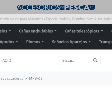
ienda online para Mayoristas Especializados y Distribuidores Autorizado
elos
Cañas enchufables
Cañas telescópicas
alópodos
Plomos
Señuelos Aparejos
Transp
TACTO
es y sacaderas
MPB-01