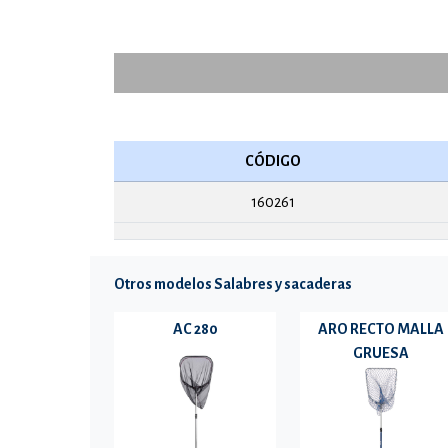
CÓDIGO
160261
Otros modelos Salabres y sacaderas
AC 280
ARO RECTO MALLA
GRUESA