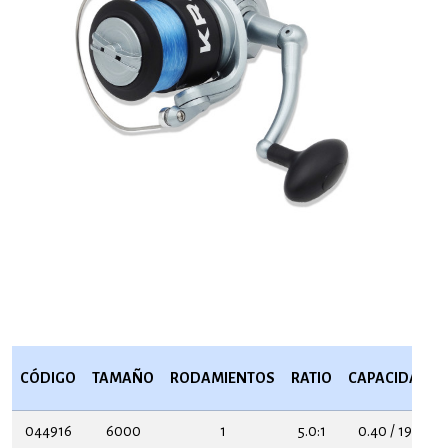
CÓDIGO
TAMAÑO
RODAMIENTOS
RATIO
CAPACIDAD
044916
6000
1
5.0:1
0.40 / 190