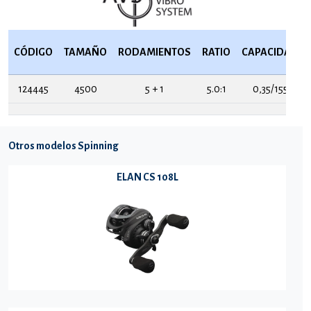
CÓDIGO
TAMAÑO
RODAMIENTOS
RATIO
CAPACIDAD
124445
4500
5 + 1
5.0:1
0,35/155
Otros modelos Spinning
ELAN CS 108L