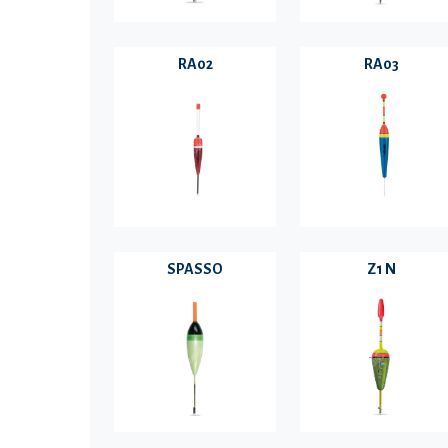
RA02
RA03
SPASSO
Z1 N