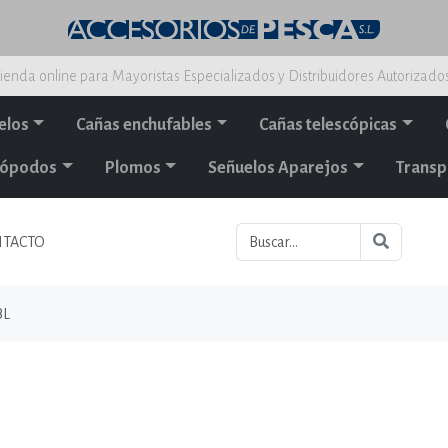
ienda online para Mayoristas Especializados y Distribuidores Autorizado
elos
Cañas enchufables
Cañas telescópicas
alópodos
Plomos
Señuelos Aparejos
Transp
TACTO
BL