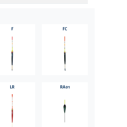
F
FC
LR
RA01