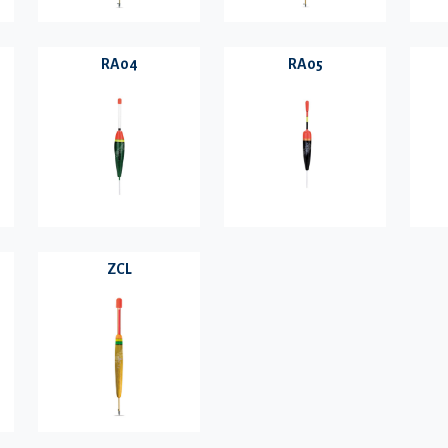
RA04
RA05
ZCL