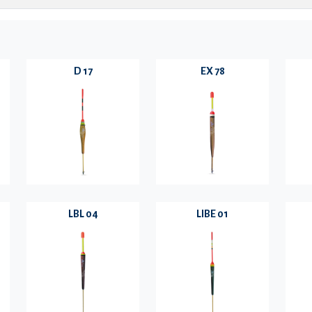
D 17
EX 78
LBL 04
LIBE 01