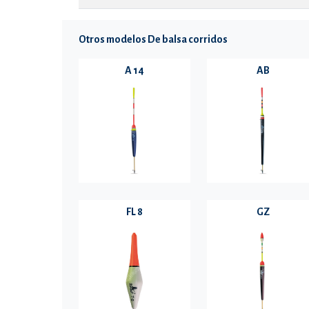
Otros modelos De balsa corridos
A 14
AB
FL 8
GZ