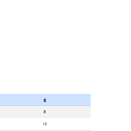
g
8
12