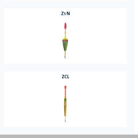
Z1 N
ZCL