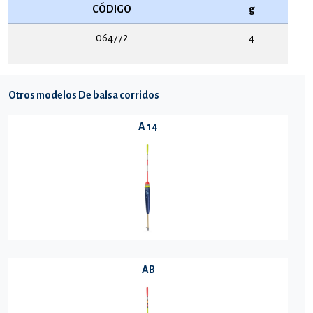
CÓDIGO
g
064772
4
Otros modelos De balsa corridos
A 14
AB