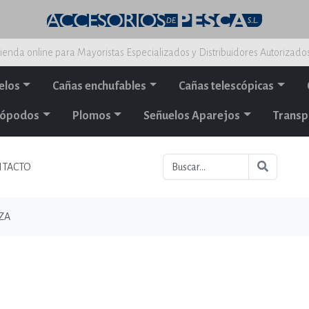
ienda online para Mayoristas Especializados y Distribuidores Autorizado
elos
Cañas enchufables
Cañas telescópicas
alópodos
Plomos
Señuelos Aparejos
Transp
TACTO
ZA