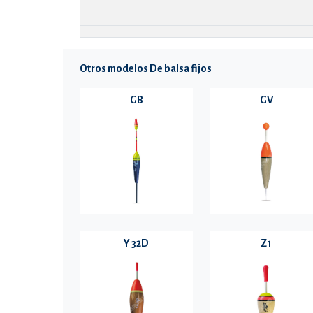
Otros modelos De balsa fijos
GB
GV
Y 32D
Z1