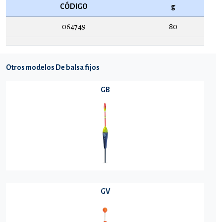
CÓDIGO
g
064749
80
Otros modelos De balsa fijos
GB
GV