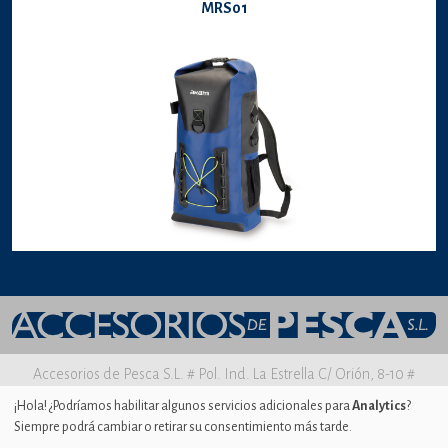
MRS01
Accesorios de Pesca S.L. # Pol. Ind. La Estrella C/ Orión, 8-10 #
30500 MOLINA DE SEGURA Murcia
¡Hola! ¿Podríamos habilitar algunos servicios adicionales para
Analytics
?
Siempre podrá cambiar o retirar su consentimiento más tarde.
Aviso legal
|
Política de privacidad
|
Uso de Cookies
|
Ajustes de