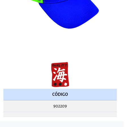
CÓDIGO
902209