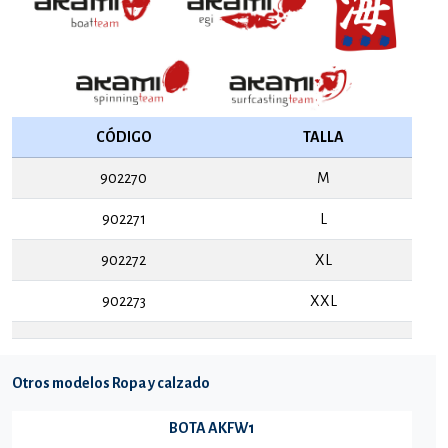
CÓDIGO
TALLA
902270
M
902271
L
902272
XL
902273
XXL
Otros modelos Ropa y calzado
BOTA AKFW1