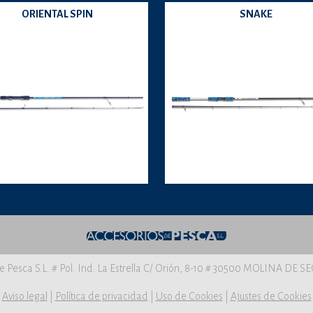
ORIENTAL SPIN
SNAKE
e Pesca S.L. # Pol. Ind. La Estrella C/ Orión, 8-10 # 30500 MOLINA DE 
Aviso legal
|
Política de privacidad
|
Uso de Cookies
|
Ajustes de Cookies