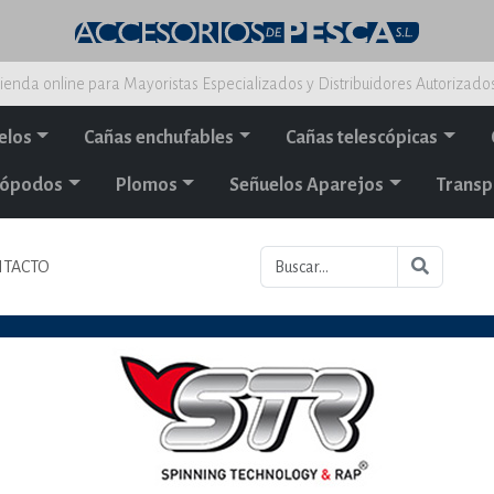
ienda online para Mayoristas Especializados y Distribuidores Autorizado
elos
Cañas enchufables
Cañas telescópicas
alópodos
Plomos
Señuelos Aparejos
Transp
TACTO