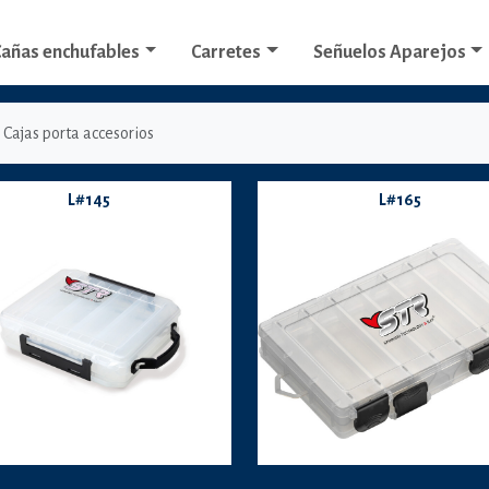
añas enchufables
Carretes
Señuelos Aparejos
Cajas porta accesorios
L#145
L#165