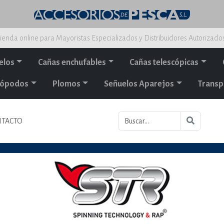
ienda online para Mayoristas Especializados y Distribuidores Autorizado
elos
Cañas enchufables
Cañas telescópicas
alópodos
Plomos
Señuelos Aparejos
Transp
TACTO