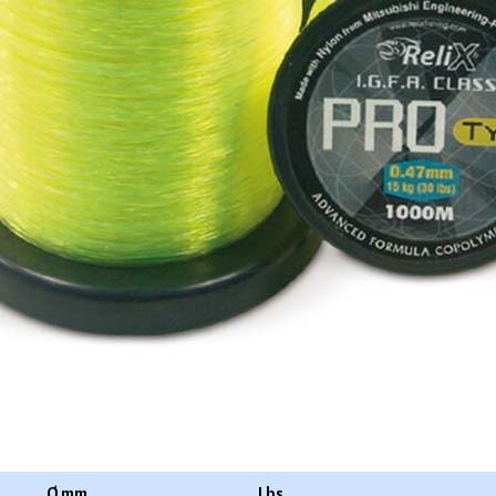
Ø mm
Lbs