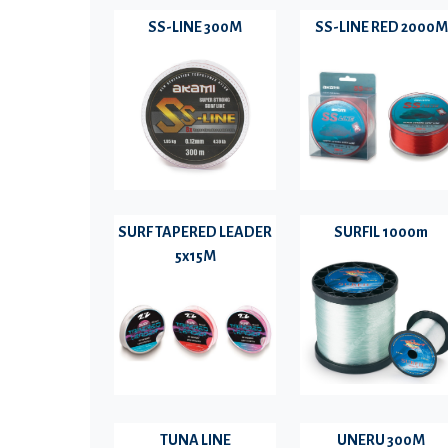
SS-LINE 300M
SS-LINE RED 2000M
SURF TAPERED LEADER
SURFIL 1000m
5x15M
TUNA LINE
UNERU 300M