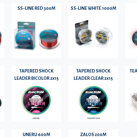
SS-LINE RED 300M
SS-LINE WHITE 1000M
TAPERED SHOCK
TAPERED SHOCK
TE
LEADER BICOLOR 2x15
LEADER CLEAR 2x15
UNERU 600M
ZALOS 200M