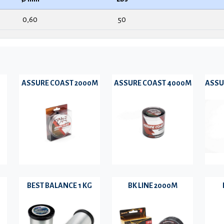
0,60
50
ASSURE COAST 2000M
ASSURE COAST 4000M
ASSU
BEST BALANCE 1 KG
BK LINE 2000M