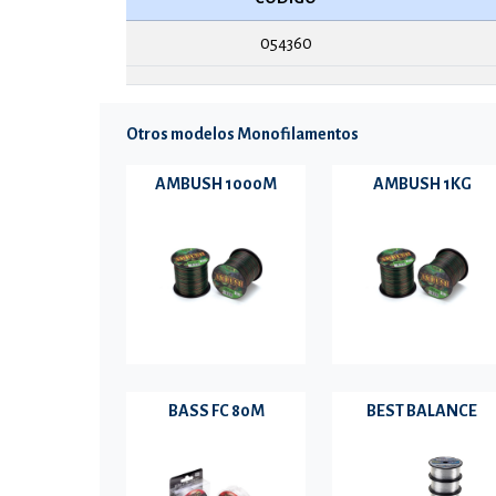
054360
Otros modelos Monofilamentos
AMBUSH 1000M
AMBUSH 1KG
BASS FC 80M
BEST BALANCE