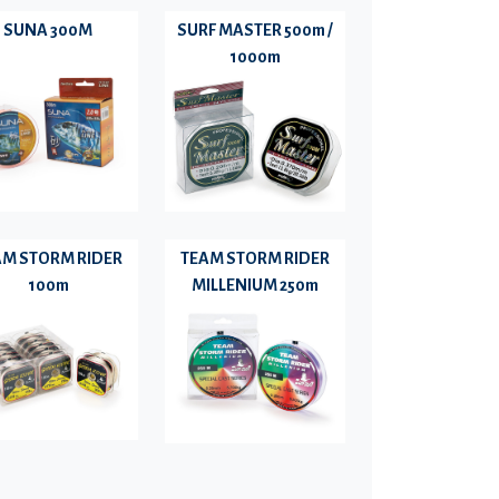
SUNA 300M
SURF MASTER 500m /
1000m
AM STORM RIDER
TEAM STORM RIDER
100m
MILLENIUM 250m