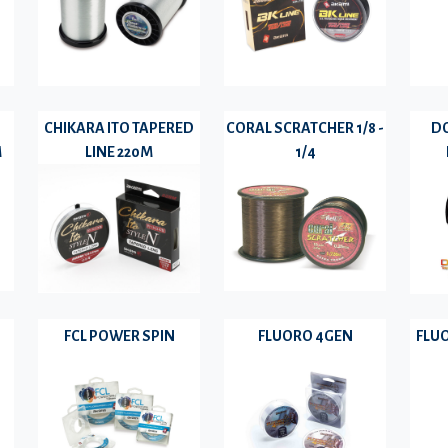
CHIKARA ITO TAPERED
CORAL SCRATCHER 1/8 -
D
M
LINE 220M
1/4
FCL POWER SPIN
FLUORO 4GEN
FLUO