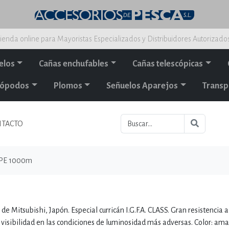
ienda online para Mayoristas Especializados y Distribuidores Autorizado
elos
Cañas enchufables
Cañas telescópicas
alópodos
Plomos
Señuelos Aparejos
Transp
TACTO
PE 1000m
 Mitsubishi, Japón. Especial curricán I.G.F.A. CLASS. Gran resistencia a
 visibilidad en las condiciones de luminosidad más adversas. Color: amar