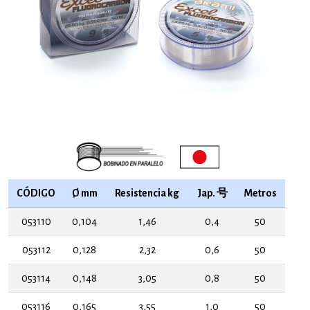
CÓDIGO
Ø mm
Resistencia kg
Jap. 号
Metros
053110
0,104
1,46
0,4
50
053112
0,128
2,32
0,6
50
053114
0,148
3,05
0,8
50
053116
0,165
3,55
1,0
50