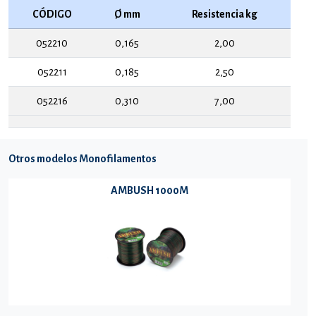
CÓDIGO
Ø mm
Resistencia kg
052210
0,165
2,00
052211
0,185
2,50
052216
0,310
7,00
Otros modelos Monofilamentos
AMBUSH 1000M