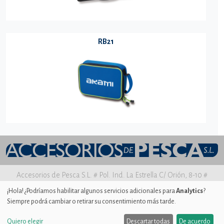
RB21
Accesorios de Pesca S.L. # Pol. Ind. La Estrella C/ Orión, 8-10 #
30500 MOLINA DE SEGURA Murcia
¡Hola! ¿Podríamos habilitar algunos servicios adicionales para
Analytics
?
Siempre podrá cambiar o retirar su consentimiento más tarde.
Aviso legal
|
Política de privacidad
|
Uso de Cookies
|
Ajustes de
Cookies
Quiero elegir
Descartar todas
De acuerdo