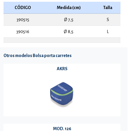
CÓDIGO
Medida (cm)
Talla
390515
Ø 7,5
S
390516
Ø 8,5
L
Otros modelos Bolsa porta carretes
AKRS
MOD. 126