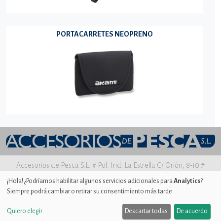
PORTACARRETES NEOPRENO
Accesorios de Pesca S.L. # Pol. Ind. La Estrella C/ Orión, 8-10 #
30500 MOLINA DE SEGURA Murcia
¡Hola! ¿Podríamos habilitar algunos servicios adicionales para
Analytics
?
Siempre podrá cambiar o retirar su consentimiento más tarde.
Aviso legal
|
Política de privacidad
|
Uso de Cookies
|
Ajustes de
Cookies
Quiero elegir
Descartar todas
De acuerdo