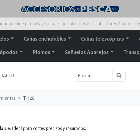
ienda online para Mayoristas Especializados y Distribuidores Autorizado
elos
Cañas enchufables
Cañas telescópicas
alópodos
Plomos
Señuelos Aparejos
Transp
TACTO
mientas
T-426
able. Ideal para cortes precisos y rasurados.