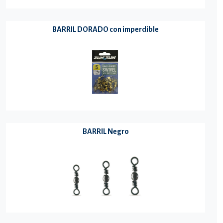
BARRIL DORADO con imperdible
BARRIL Negro