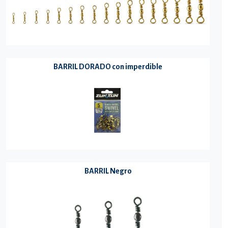
BARRIL DORADO con imperdible
BARRIL Negro