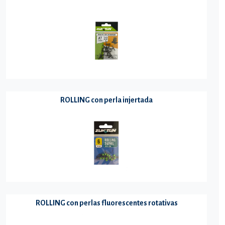
ROLLING con perla injertada
ROLLING con perlas fluorescentes rotativas