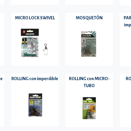
MICRO LOCK SWIVEL
MOSQUETÓN
PAR
imp
he
ROLLING con imperdible
ROLLING con MICRO-
RO
TUBO