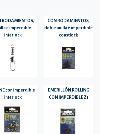
 RODAMIENTOS,
CON RODAMIENTOS,
illa e imperdible
doble anilla e imperdible
interlock
coastlock
E con imperdible
EMERILLÓN ROLLING
interlock
CON IMPERDIBLE Z1