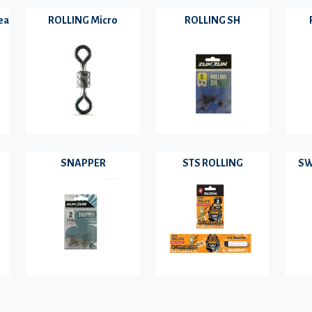
ea
ROLLING Micro
ROLLING SH
SNAPPER
STS ROLLING
SW