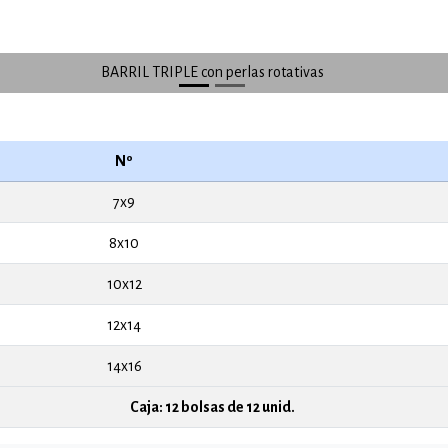
BARRIL TRIPLE con perlas rotativas
Nº
7x9
8x10
10x12
12x14
14x16
Caja: 12 bolsas de 12 unid.