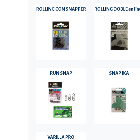
ROLLING CON SNAPPER
ROLLING DOBLE en lín
RUN SNAP
SNAP IKA
VARILLA PRO