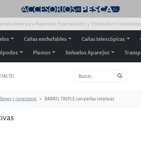
ienda online para Mayoristas Especializados y Distribuidores Autorizado
elos
Cañas enchufables
Cañas telescópicas
alópodos
Plomos
Señuelos Aparejos
Transp
TACTO
lones y conectores
BARRIL TRIPLE con perlas rotativas
ivas