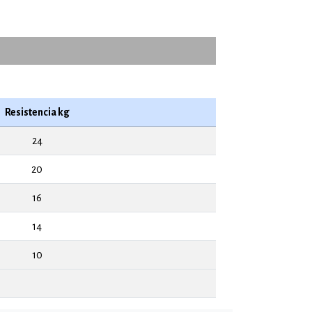
Resistencia kg
24
20
16
14
10