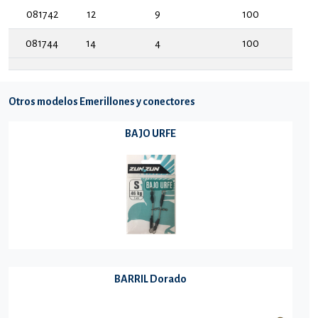
081742
12
9
100
081744
14
4
100
Otros modelos Emerillones y conectores
BAJO URFE
BARRIL Dorado