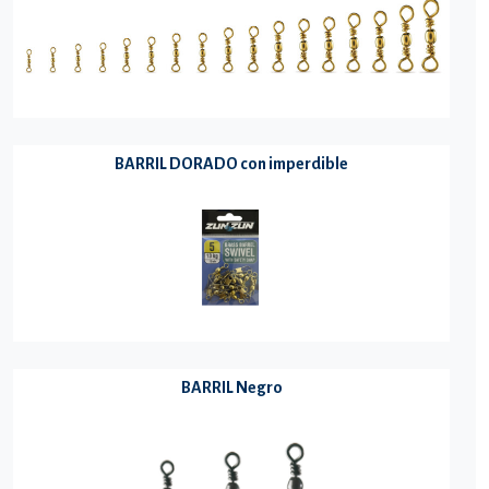
BARRIL DORADO con imperdible
BARRIL Negro