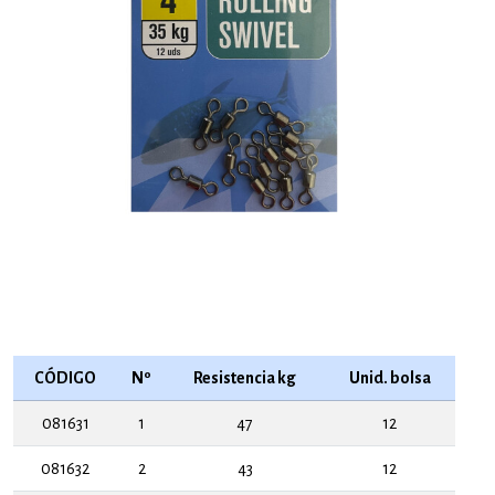
CÓDIGO
Nº
Resistencia kg
Unid. bolsa
081631
1
47
12
081632
2
43
12