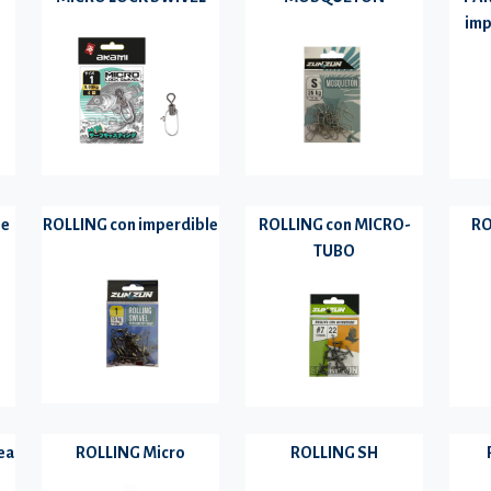
imp
he
ROLLING con imperdible
ROLLING con MICRO-
RO
TUBO
ea
ROLLING Micro
ROLLING SH