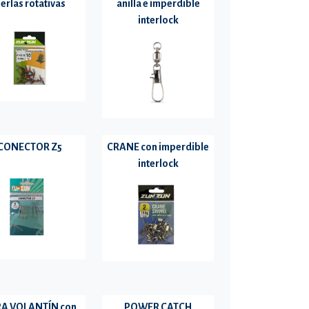
erlas rotativas
anilla e imperdible
interlock
CONECTOR Z5
CRANE con imperdible
interlock
A VOLANTÍN con
POWER CATCH