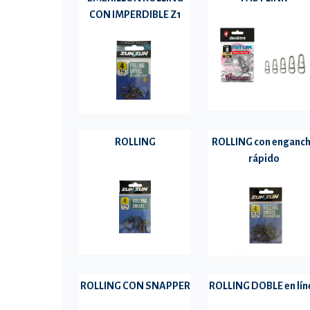
CON IMPERDIBLE Z1
ROLLING
ROLLING con enganc
rápido
ROLLING CON SNAPPER
ROLLING DOBLE en lín