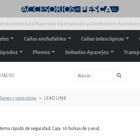
ienda online para Mayoristas Especializados y Distribuidores Autorizado
elos
Cañas enchufables
Cañas telescópicas
alópodos
Plomos
Señuelos Aparejos
Transp
TACTO
lones y conectores
LEAD LINK
tema rápido de seguridad. Caja: 10 bolsas de 3 unid.