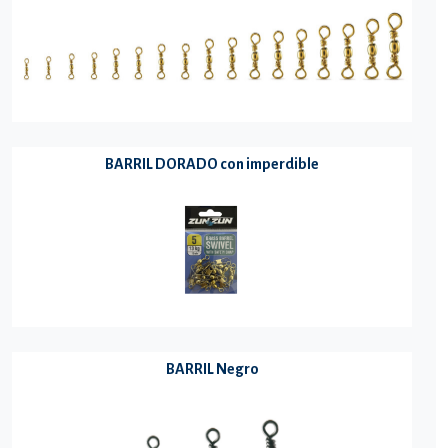
BARRIL DORADO con imperdible
BARRIL Negro