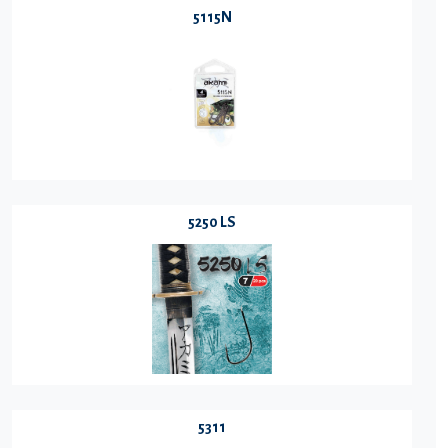
5115N
5250 LS
5311