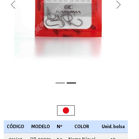
Previous
Next
CÓDIGO
MODELO
Nº
COLOR
Unid. bolsa