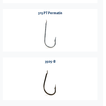
315 PT Permatin
3505-B