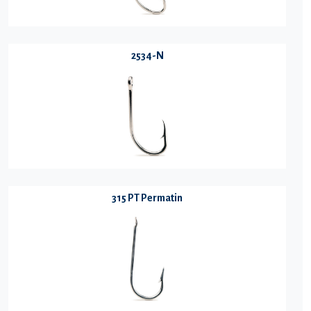
2534-N
315 PT Permatin