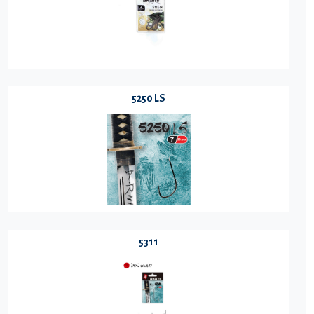
5250 LS
5311