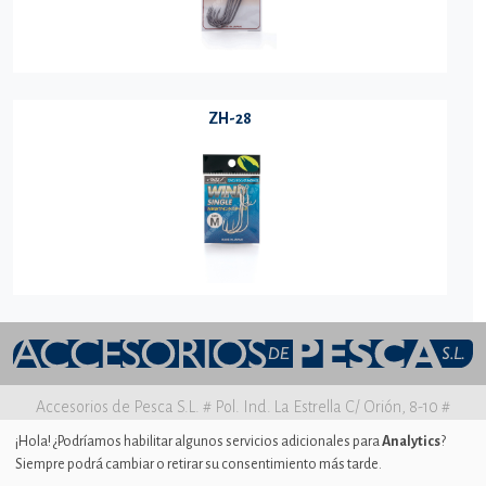
ZH-28
Accesorios de Pesca S.L. # Pol. Ind. La Estrella C/ Orión, 8-10 #
30500 MOLINA DE SEGURA Murcia
¡Hola! ¿Podríamos habilitar algunos servicios adicionales para
Analytics
?
Siempre podrá cambiar o retirar su consentimiento más tarde.
Aviso legal
|
Política de privacidad
|
Uso de Cookies
|
Ajustes de