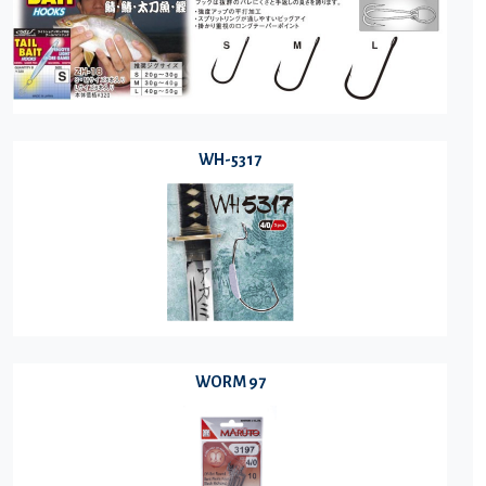
WH-5317
WORM 97