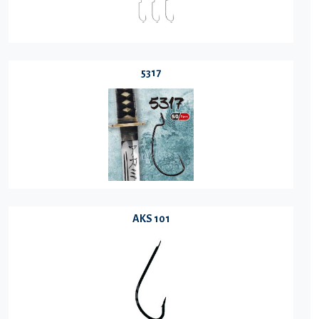
5317
AKS 101