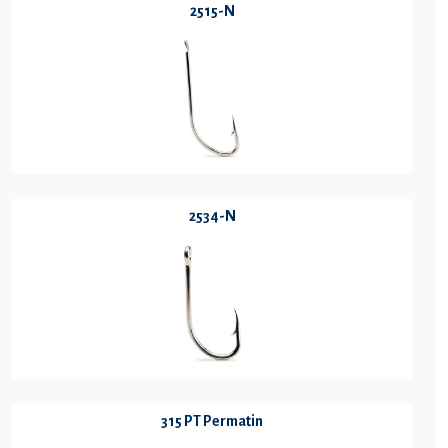
2515-N
2534-N
315 PT Permatin