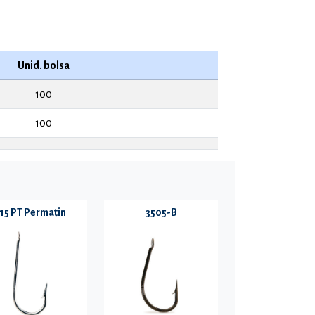
Unid. bolsa
100
100
15 PT Permatin
3505-B