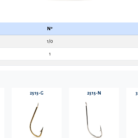
Nº
1/0
1
2515-G
2515-N
3