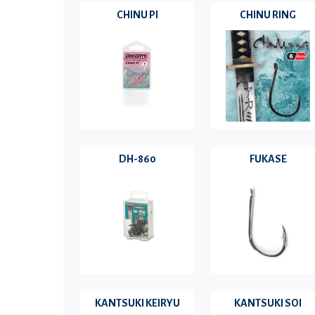
CHINU PI
CHINU RING
DH-860
FUKASE
KANTSUKI KEIRYU
KANTSUKI SOI