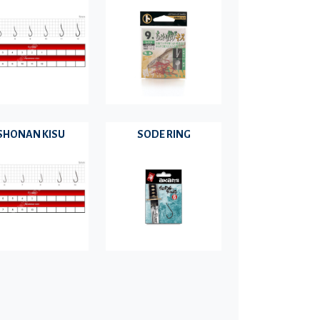
SHONAN KISU
SODE RING