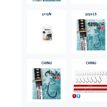
5115N
5250 LS
CHINU
CHINU