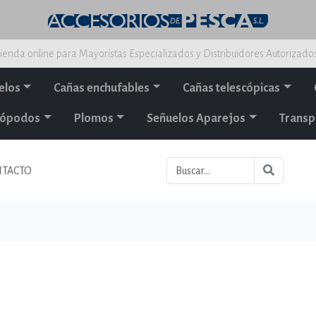
ienda online para Mayoristas Especializados y Distribuidores Autorizado
elos
Cañas enchufables
Cañas telescópicas
alópodos
Plomos
Señuelos Aparejos
Transp
TACTO