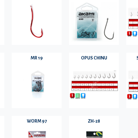
MR 19
OPUS CHINU
WORM 97
ZH-28