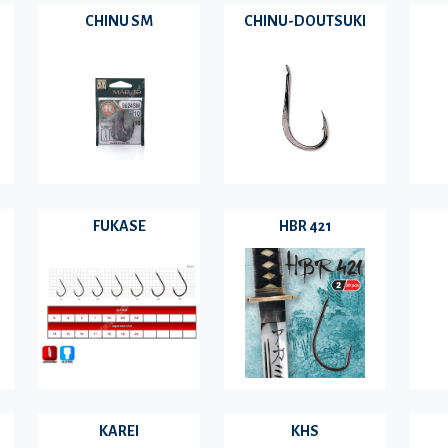
CHINU SM
CHINU-DOUTSUKI
FUKASE
HBR 421
KAREI
KHS