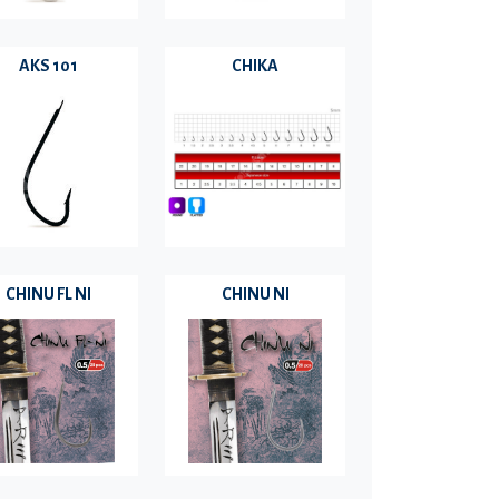
AKS 101
CHIKA
CHINU FL NI
CHINU NI