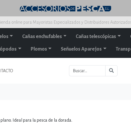
ienda online para Mayoristas Especializados y Distribuidores Autorizado
elos
Cañas enchufables
Cañas telescópicas
alópodos
Plomos
Señuelos Aparejos
Transp
TACTO
 plano. Ideal para la pesca de la dorada.