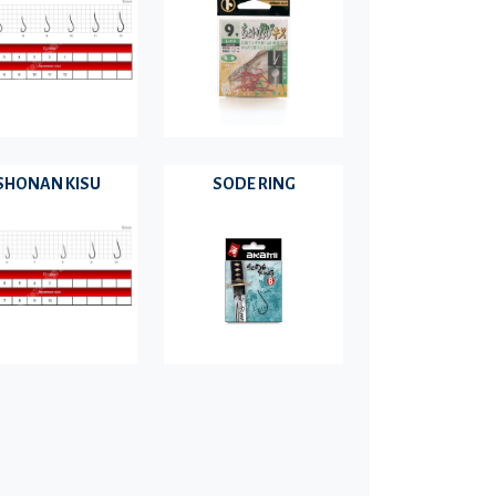
SHONAN KISU
SODE RING