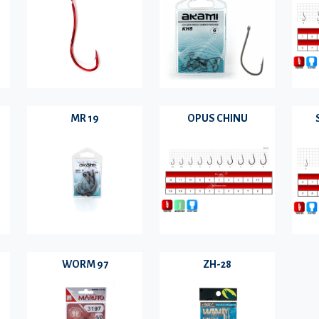
MR 19
OPUS CHINU
WORM 97
ZH-28