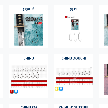
5250 LS
5311
CHINU
CHINU DOUCHI
CHINU SM
CHINU-DOUTSUKI