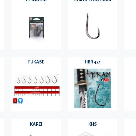
FUKASE
HBR 421
KAREI
KHS