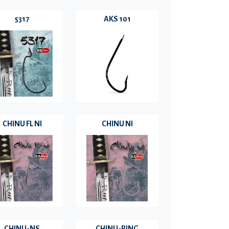
5317
AKS 101
CHINU FL NI
CHINU NI
CHINU-NS
CHINU-RING