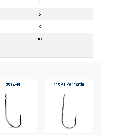
4
6
8
10
2534-N
315 PT Permatin