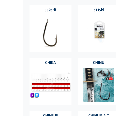
3505-B
5115N
CHIKA
CHINU
CHINU PI
CHINU RING