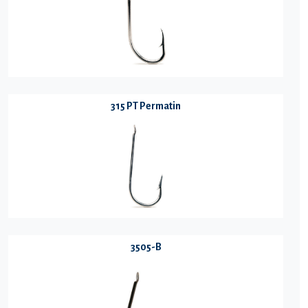
315 PT Permatin
3505-B