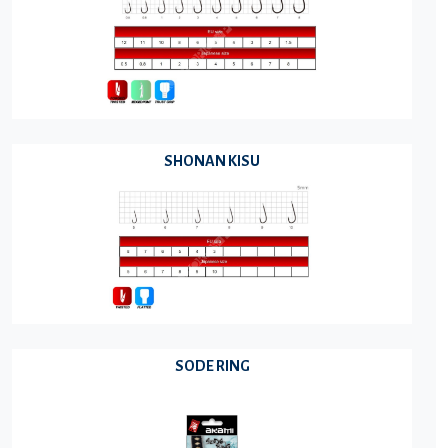
SHONAN KISU
SODE RING