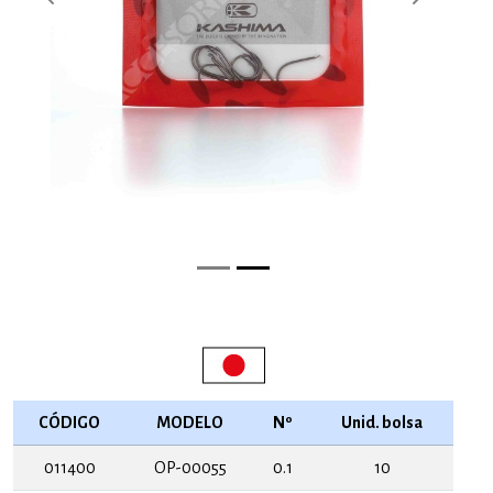
Previous
Next
CÓDIGO
MODELO
Nº
Unid. bolsa
011400
OP-00055
0.1
10